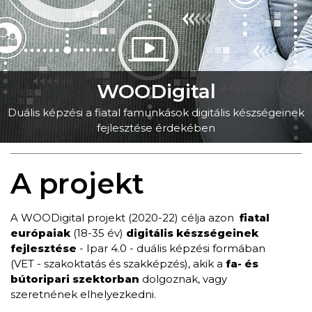
WOODigital
Duális képzési a fiatal famunkások digitális készségeinek
fejlesztése érdekében
A projekt
A WOODigital projekt (2020-22) célja azon
fiatal
európaiak
(18-35 év)
digitális készségeinek
fejlesztése
- Ipar 4.0 - duális képzési formában
(VET - szakoktatás és szakképzés), akik a
fa- és
bútoripari szektorban
dolgoznak, vagy
szeretnének elhelyezkedni.