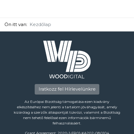
Ön itt van:
Kezdőlap
Iratkozz fel Hírlevelünkre
Az Európai Bizottság támogatása ezen kiadvány
elkészítéséhez nem jelenti a tartalom jóváhagyását, amely
kizárólag a szerzők álláspontját tükrözi, valamint a Bizottság
nem tehető felelőssé ezen információk bárminemű
felhasználásáért.
Grant Agreement: 2020-1-FR01-KA202-080104