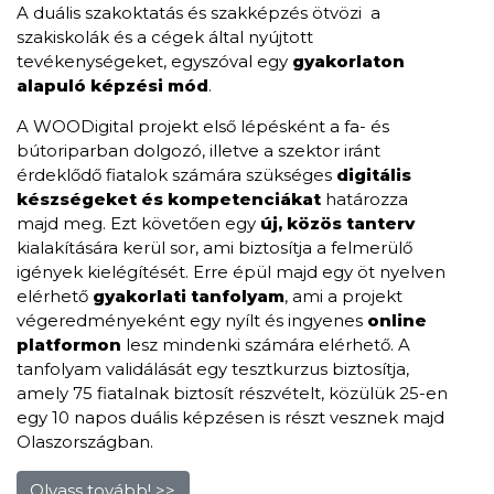
A duális szakoktatás és szakképzés ötvözi a
szakiskolák és a cégek által nyújtott
tevékenységeket, egyszóval egy
gyakorlaton
alapuló képzési mód
.
A WOODigital projekt első lépésként a fa- és
bútoriparban dolgozó, illetve a szektor iránt
érdeklődő fiatalok számára szükséges
digitális
készségeket
és kompetenciákat
határozza
majd meg. Ezt követően egy
új, közös tanterv
kialakítására kerül sor, ami biztosítja a felmerülő
igények kielégítését. Erre épül majd egy öt nyelven
elérhető
gyakorlati tanfolyam
, ami a projekt
végeredményeként egy nyílt és ingyenes
online
platformon
lesz mindenki számára elérhető. A
tanfolyam validálását egy tesztkurzus biztosítja,
amely 75 fiatalnak biztosít részvételt, közülük 25-en
egy 10 napos duális képzésen is részt vesznek majd
Olaszországban.
Olvass tovább! >>