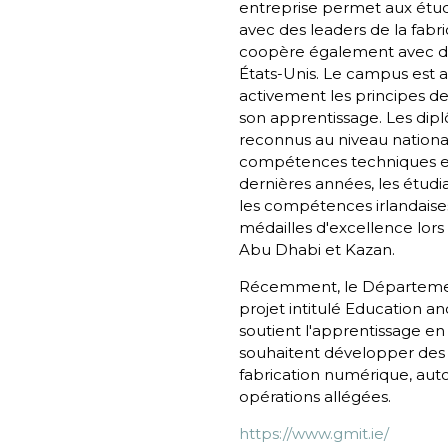
entreprise permet aux étudi
avec des leaders de la fabr
coopère également avec de
États-Unis. Le campus est
activement les principes de
son apprentissage. Les dip
reconnus au niveau national
compétences techniques et 
dernières années, les étud
les compétences irlandaise
médailles d'excellence lors 
Abu Dhabi et Kazan.
Récemment, le Département
projet intitulé Education a
soutient l'apprentissage en
souhaitent développer de
fabrication numérique, auto
opérations allégées.
https://www.gmit.ie/