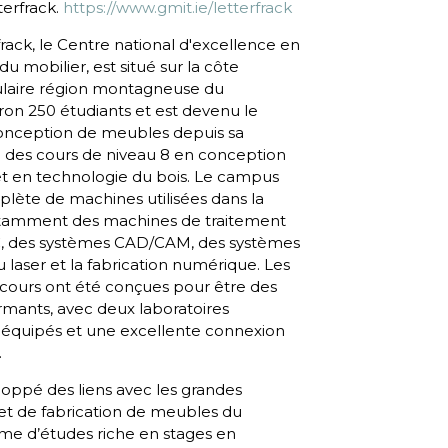
erfrack.
https://www.gmit.ie/letterfrack
ack, le Centre national d'excellence en
u mobilier, est situé sur la côte
culaire région montagneuse du
on 250 étudiants et est devenu le
onception de meubles depuis sa
e des cours de niveau 8 en conception
et en technologie du bois. Le campus
ète de machines utilisées dans la
otamment des machines de traitement
NC, des systèmes CAD/CAM, des systèmes
du laser et la fabrication numérique. Les
de cours ont été conçues pour être des
mants, avec deux laboratoires
 équipés et une excellente connexion
.
loppé des liens avec les grandes
et de fabrication de meubles du
e d’études riche en stages en