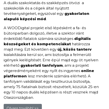
A duális szakoktatás és szakképzés ötvözi a
szakiskolák és a cégek által nyújtott
tevékenységeket, egyszóval egy
gyakorlaton
alapuló képzési mód
.
A WOODigital projekt első lépésként a fa- és
bútoriparban dolgozó, illetve a szektor iránt
érdeklődő fiatalok számára szükséges
digitális
készségeket
és kompetenciákat
határozza
majd meg. Ezt követően egy
új, közös tanterv
kialakítására kerül sor, ami biztosítja a felmerülő
igények kielégítését. Erre épül majd egy öt nyelven
elérhető
gyakorlati tanfolyam
, ami a projekt
végeredményeként egy nyílt és ingyenes
online
platformon
lesz mindenki számára elérhető. A
tanfolyam validálását egy tesztkurzus biztosítja,
amely 75 fiatalnak biztosít részvételt, közülük 25-en
egy 10 napos duális képzésen is részt vesznek majd
Olaszországban.
Olvass tovább! >>