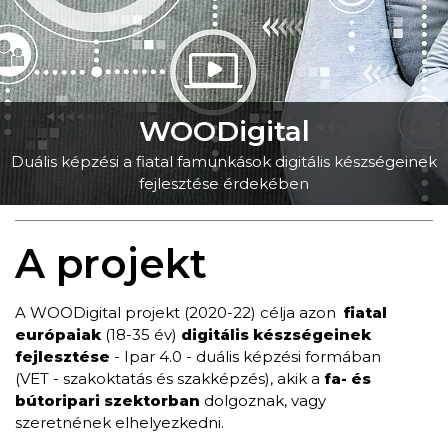
WOODigital
Duális képzési a fiatal famunkások digitális készségeinek
fejlesztése érdekében
A projekt
A WOODigital projekt (2020-22) célja azon
fiatal
európaiak
(18-35 év)
digitális készségeinek
fejlesztése
- Ipar 4.0 - duális képzési formában
(VET - szakoktatás és szakképzés), akik a
fa- és
bútoripari szektorban
dolgoznak, vagy
szeretnének elhelyezkedni.