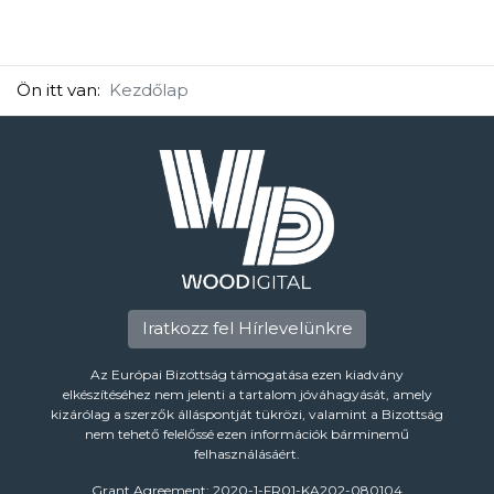
Ön itt van:
Kezdőlap
Iratkozz fel Hírlevelünkre
Az Európai Bizottság támogatása ezen kiadvány
elkészítéséhez nem jelenti a tartalom jóváhagyását, amely
kizárólag a szerzők álláspontját tükrözi, valamint a Bizottság
nem tehető felelőssé ezen információk bárminemű
felhasználásáért.
Grant Agreement: 2020-1-FR01-KA202-080104