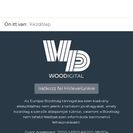
Ön itt van:
Kezdőlap
Iratkozz fel Hírlevelünkre
Az Európai Bizottság támogatása ezen kiadvány
elkészítéséhez nem jelenti a tartalom jóváhagyását, amely
kizárólag a szerzők álláspontját tükrözi, valamint a Bizottság
nem tehető felelőssé ezen információk bárminemű
felhasználásáért.
Grant Agreement: 2020-1-FR01-KA202-080104