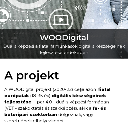
WOODigital
Duális képzési a fiatal famunkások digitális készségeinek
fejlesztése érdekében
A projekt
A WOODigital projekt (2020-22) célja azon
fiatal
európaiak
(18-35 év)
digitális készségeinek
fejlesztése
- Ipar 4.0 - duális képzési formában
(VET - szakoktatás és szakképzés), akik a
fa- és
bútoripari szektorban
dolgoznak, vagy
szeretnének elhelyezkedni.