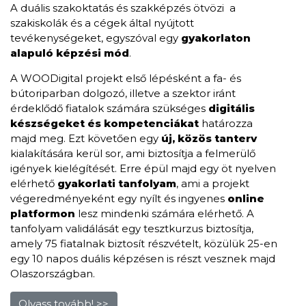
A duális szakoktatás és szakképzés ötvözi a
szakiskolák és a cégek által nyújtott
tevékenységeket, egyszóval egy
gyakorlaton
alapuló képzési mód
.
A WOODigital projekt első lépésként a fa- és
bútoriparban dolgozó, illetve a szektor iránt
érdeklődő fiatalok számára szükséges
digitális
készségeket
és kompetenciákat
határozza
majd meg. Ezt követően egy
új, közös tanterv
kialakítására kerül sor, ami biztosítja a felmerülő
igények kielégítését. Erre épül majd egy öt nyelven
elérhető
gyakorlati tanfolyam
, ami a projekt
végeredményeként egy nyílt és ingyenes
online
platformon
lesz mindenki számára elérhető. A
tanfolyam validálását egy tesztkurzus biztosítja,
amely 75 fiatalnak biztosít részvételt, közülük 25-en
egy 10 napos duális képzésen is részt vesznek majd
Olaszországban.
Olvass tovább! >>