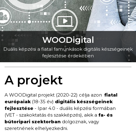
WOODigital
Duális képzési a fiatal famunkások digitális készségeinek
fejlesztése érdekében
A projekt
A WOODigital projekt (2020-22) célja azon
fiatal
európaiak
(18-35 év)
digitális készségeinek
fejlesztése
- Ipar 4.0 - duális képzési formában
(VET - szakoktatás és szakképzés), akik a
fa- és
bútoripari szektorban
dolgoznak, vagy
szeretnének elhelyezkedni.