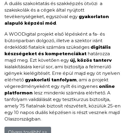
A duális szakoktatás és szakképzés ötvözi a
szakiskolák és a cégek által nyújtott
tevékenységeket, egyszóval egy
gyakorlaton
alapuló képzési mód
.
A WOODigital projekt első lépésként a fa- és
bútoriparban dolgozó, illetve a szektor iránt
érdeklődő fiatalok számára szükséges
digitális
készségeket
és kompetenciákat
határozza
majd meg. Ezt követően egy
új, közös tanterv
kialakítására kerül sor, ami biztosítja a felmerülő
igények kielégítését. Erre épül majd egy öt nyelven
elérhető
gyakorlati tanfolyam
, ami a projekt
végeredményeként egy nyílt és ingyenes
online
platformon
lesz mindenki számára elérhető. A
tanfolyam validálását egy tesztkurzus biztosítja,
amely 75 fiatalnak biztosít részvételt, közülük 25-en
egy 10 napos duális képzésen is részt vesznek majd
Olaszországban.
Olvass tovább! >>