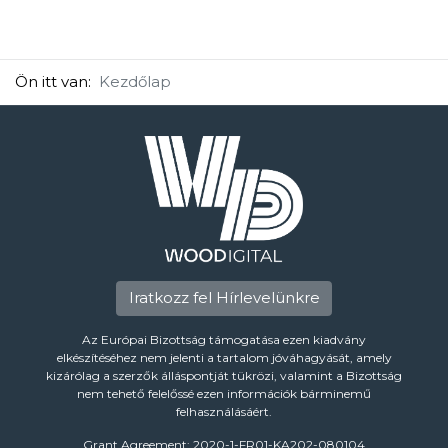
Ön itt van:
Kezdőlap
Iratkozz fel Hírlevelünkre
Az Európai Bizottság támogatása ezen kiadvány
elkészítéséhez nem jelenti a tartalom jóváhagyását, amely
kizárólag a szerzők álláspontját tükrözi, valamint a Bizottság
nem tehető felelőssé ezen információk bárminemű
felhasználásáért.
Grant Agreement: 2020-1-FR01-KA202-080104