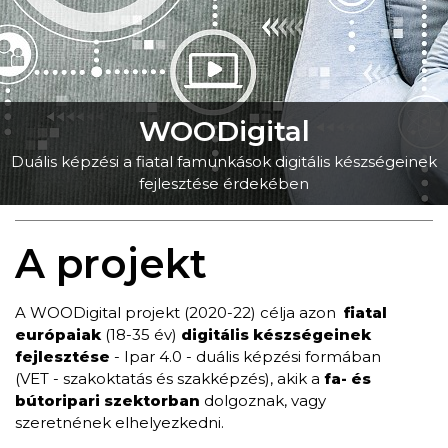
WOODigital
Duális képzési a fiatal famunkások digitális készségeinek
fejlesztése érdekében
A projekt
A WOODigital projekt (2020-22) célja azon
fiatal
európaiak
(18-35 év)
digitális készségeinek
fejlesztése
- Ipar 4.0 - duális képzési formában
(VET - szakoktatás és szakképzés), akik a
fa- és
bútoripari szektorban
dolgoznak, vagy
szeretnének elhelyezkedni.