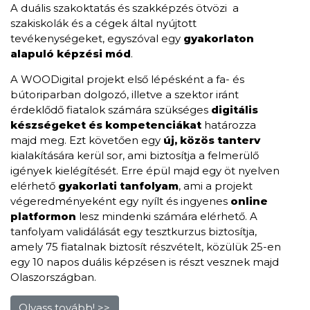
A duális szakoktatás és szakképzés ötvözi a
szakiskolák és a cégek által nyújtott
tevékenységeket, egyszóval egy
gyakorlaton
alapuló képzési mód
.
A WOODigital projekt első lépésként a fa- és
bútoriparban dolgozó, illetve a szektor iránt
érdeklődő fiatalok számára szükséges
digitális
készségeket
és kompetenciákat
határozza
majd meg. Ezt követően egy
új, közös tanterv
kialakítására kerül sor, ami biztosítja a felmerülő
igények kielégítését. Erre épül majd egy öt nyelven
elérhető
gyakorlati tanfolyam
, ami a projekt
végeredményeként egy nyílt és ingyenes
online
platformon
lesz mindenki számára elérhető. A
tanfolyam validálását egy tesztkurzus biztosítja,
amely 75 fiatalnak biztosít részvételt, közülük 25-en
egy 10 napos duális képzésen is részt vesznek majd
Olaszországban.
Olvass tovább! >>