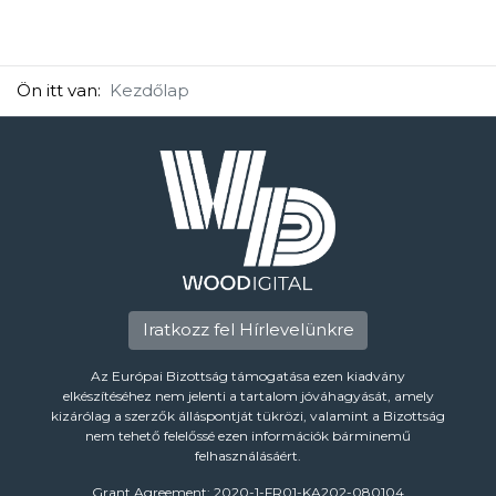
Ön itt van:
Kezdőlap
Iratkozz fel Hírlevelünkre
Az Európai Bizottság támogatása ezen kiadvány
elkészítéséhez nem jelenti a tartalom jóváhagyását, amely
kizárólag a szerzők álláspontját tükrözi, valamint a Bizottság
nem tehető felelőssé ezen információk bárminemű
felhasználásáért.
Grant Agreement: 2020-1-FR01-KA202-080104