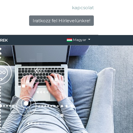
kapcsolat
Iratkozz fel Hírlevelünkre!
Magyar
ÍREK