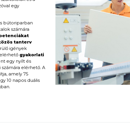
zóval egy
és bútoriparban
atalok számára
petenciákat
 közös tanterv
erülő igények
 elérhető
gyakorlati
t egy nyílt és
 számára elérhető. A
ítja, amely 75
egy 10 napos duális
gban.