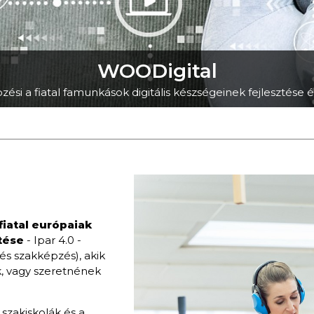
WOODigital
zési a fiatal famunkások digitális készségeinek fejlesztés
fiatal európaiak
tése
- Ipar 4.0 -
és szakképzés), akik
, vagy szeretnének
 szakiskolák és a