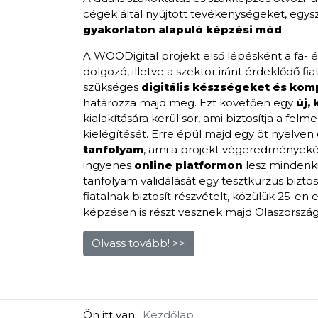
cégek által nyújtott tevékenységeket, egys
gyakorlaton alapuló képzési mód
.
A WOODigital projekt első lépésként a fa- 
dolgozó, illetve a szektor iránt érdeklődő fi
szükséges
digitális készségeket
és kom
határozza majd meg. Ezt követően egy
új,
kialakítására kerül sor, ami biztosítja a felm
kielégítését. Erre épül majd egy öt nyelven
tanfolyam
, ami a projekt végeredményekén
ingyenes
online platformon
lesz mindenki
tanfolyam validálását egy tesztkurzus biztos
fiatalnak biztosít részvételt, közülük 25-en 
képzésen is részt vesznek majd Olaszorszá
Olvass tovább! >>
Ön itt van:
Kezdőlap