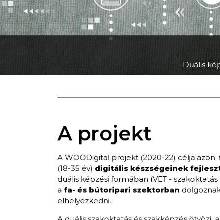
Duális kép
A projekt
A WOODigital projekt (2020-22) célja azon
(18-35 év)
digitális készségeinek fejlesz
duális képzési formában (VET - szakoktatás 
a
fa- és bútoripari szektorban
dolgoznak
elhelyezkedni.
A duális szakoktatás és szakképzés ötvözi a