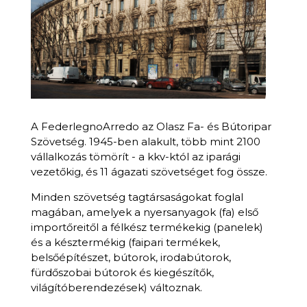
A FederlegnoArredo az Olasz Fa- és Bútoripar
Szövetség. 1945-ben alakult, több mint 2100
vállalkozás tömörít - a kkv-któl az iparági
vezetőkig, és 11 ágazati szövetséget fog össze.
Minden szövetség tagtársaságokat foglal
magában, amelyek a nyersanyagok (fa) első
importőreitől a félkész termékekig (panelek)
és a késztermékig (faipari termékek,
belsőépítészet, bútorok, irodabútorok,
fürdőszobai bútorok és kiegészítők,
világítóberendezések) változnak.