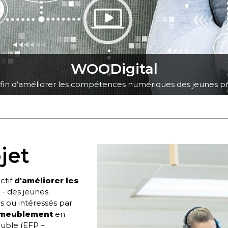
WOODigital
fin d’améliorer les compétences numériques des jeunes
pr
jet
ctif
d'améliorer les
 -
des jeunes
 ou intéressés par
'ameublement
en
ouble (EFP –