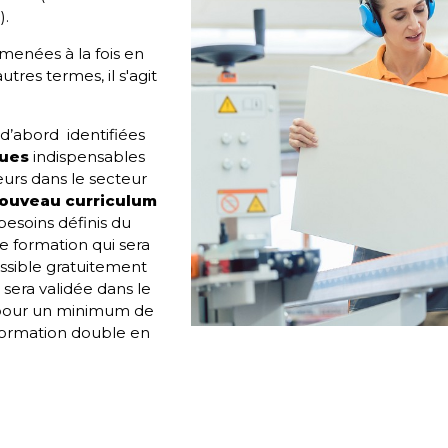
).
menées à la fois en
tres termes, il s'agit
.
d’abord identifiées
ques
indispensables
leurs dans le secteur
ouveau curriculum
besoins définis du
ne
formation
qui sera
essible gratuitement
 sera validée dans le
 pour un minimum de
 formation double en