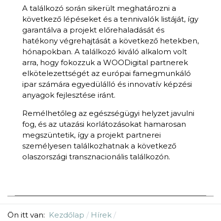
A találkozó során sikerült meghatározni a
következő lépéseket és a tennivalók listáját, így
garantálva a projekt előrehaladását és
hatékony végrehajtását a következő hetekben,
hónapokban. A találkozó kiváló alkalom volt
arra, hogy fokozzuk a WOODigital partnerek
elkötelezettségét az európai famegmunkáló
ipar számára egyedülálló és innovatív képzési
anyagok fejlesztése iránt.
Remélhetőleg az egészségügyi helyzet javulni
fog, és az utazási korlátozásokat hamarosan
megszüntetik, így a projekt partnerei
személyesen találkozhatnak a következő
olaszországi transznacionális találkozón.
Ön itt van:
Kezdőlap
Hírek