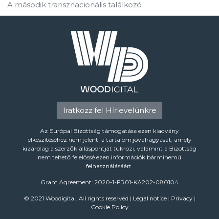
A második transznacionális találkozó
Iratkozz fel Hírlevelünkre
Az Európai Bizottság támogatása ezen kiadvány
elkészítéséhez nem jelenti a tartalom jóváhagyását, amely
kizárólag a szerzők álláspontját tükrözi, valamint a Bizottság
nem tehető felelőssé ezen információk bárminemű
felhasználásáért.
Grant Agreement: 2020-1-FR01-KA202-080104
© 2021 Woodigital. All rights reserved |
Legal notice
|
Privacy
|
Cookie Policy