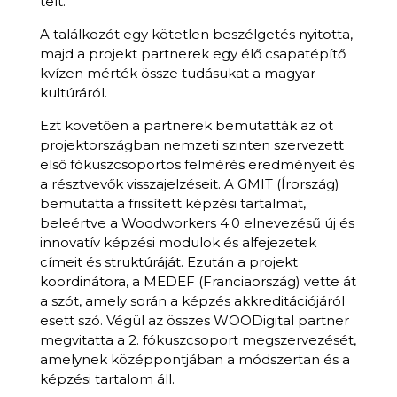
telt.
A találkozót egy kötetlen beszélgetés nyitotta,
majd a projekt partnerek egy élő csapatépítő
kvízen mérték össze tudásukat a magyar
kultúráról.
Ezt követően a partnerek bemutatták az öt
projektországban nemzeti szinten szervezett
első fókuszcsoportos felmérés eredményeit és
a résztvevők visszajelzéseit. A GMIT (Írország)
bemutatta a frissített képzési tartalmat,
beleértve a Woodworkers 4.0 elnevezésű új és
innovatív képzési modulok és alfejezetek
címeit és struktúráját. Ezután a projekt
koordinátora, a MEDEF (Franciaország) vette át
a szót, amely során a képzés akkreditációjáról
esett szó. Végül az összes WOODigital partner
megvitatta a 2. fókuszcsoport megszervezését,
amelynek középpontjában a módszertan és a
képzési tartalom áll.