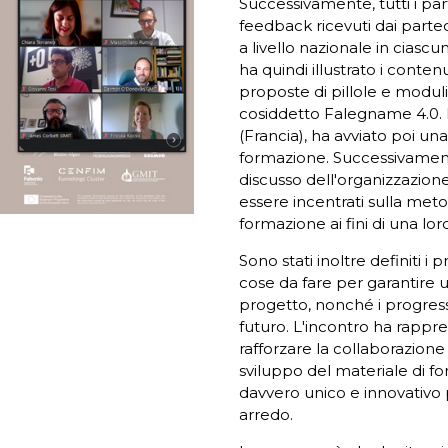
Successivamente, tutti i par
feedback ricevuti dai parte
a livello nazionale in ciascu
ha quindi illustrato i conten
proposte di pillole e moduli 
cosiddetto Falegname 4.0. 
(Francia), ha avviato poi un
formazione. Successivament
discusso dell'organizzazio
essere incentrati sulla meto
formazione ai fini di una lor
Sono stati inoltre definiti i 
cose da fare per garantire
progetto, nonché i progress
futuro. L'incontro ha rappr
rafforzare la collaborazione
sviluppo del materiale di fo
davvero unico e innovativo 
arredo.