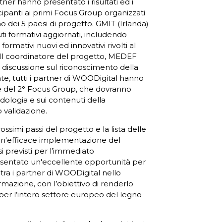
tner hanno presentato i risultati ed i
cipanti ai primi Focus Group organizzati
no dei 5 paesi di progetto. GMIT (Irlanda)
uti formativi aggiornati, includendo
formativi nuovi ed innovativi rivolti al
Il coordinatore del progetto, MEDEF
a discussione sul riconoscimento della
e, tutti i partner di WOODigital hanno
ne del 2° Focus Group, che dovranno
dologia e sui contenuti della
o validazione.
prossimi passi del progetto e la lista delle
 un'efficace implementazione del
i previsti per l’immediato
esentato un'eccellente opportunità per
 tra i partner di WOODigital nello
rmazione, con l’obiettivo di renderlo
per l’intero settore europeo del legno-