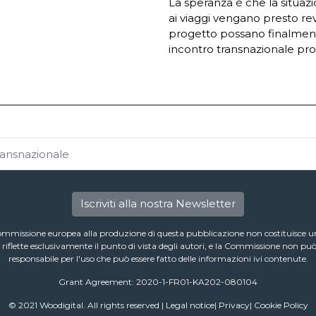
La speranza è che la situazio
ai viaggi vengano presto re
progetto possano finalment
incontro transnazionale pro
ansnazionale
Iscriviti alla nostra Newsletter
Commissione europea alla produzione di questa pubblicazione non costituisce 
riflette esclusivamente il punto di vista degli autori, e la Commissione non può
responsabile per l'uso che può essere fatto delle informazioni ivi contenute.
Grant Agreement: 2020-1-FR01-KA202-080104
© 2021 Woodigital. All rights reserved |
Legal notice
|
Privacy
|
Cookie Policy