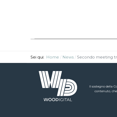
Sei qui:
Home
News
Secondo meeting tr
Il sostegno della 
contenuto, che 