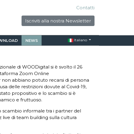
Contatti
Iscriviti alla nostra Newsletter
Italiano
WNLOAD
NEWS
onale di WOODigital si è svolto il 26
attaforma Zoom Online
 non abbiano potuto recarsi di persona
a delle restrizioni dovute al Covid-19,
 stato propositivo e lo scambio si è
namico e fruttuoso.
o scambio informale tra i partner del
 live di team building sulla cultura