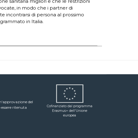
ne sanitaria migliori e che le restrizioni
vocate, in modo che i partner di
e incontrarsi di persona al prossimo
grammato in Italia.
un'approvazione del
Cofinanziato dal programma
 essere ritenuta
Erasmus+ dell'Unione
europea