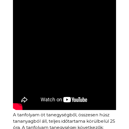
A tanfolyam öt tanegységből, összesen húsz
tananyagból áll, teljes időtartama körülbelül 25
óra. A tanfolyam tanegységei következők: