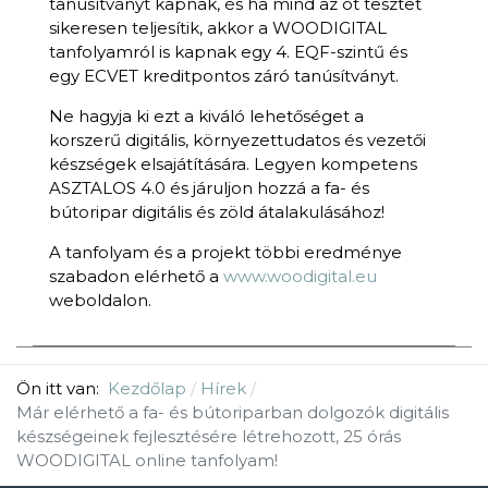
tanúsítványt kapnak, és ha mind az öt tesztet
sikeresen teljesítik, akkor a WOODIGITAL
tanfolyamról is kapnak egy 4. EQF-szintű és
egy ECVET kreditpontos záró tanúsítványt.
Ne hagyja ki ezt a kiváló lehetőséget a
korszerű digitális, környezettudatos és vezetői
készségek elsajátítására. Legyen kompetens
ASZTALOS 4.0 és járuljon hozzá a fa- és
bútoripar digitális és zöld átalakulásához!
A tanfolyam és a projekt többi eredménye
szabadon elérhető a
www.woodigital.eu
weboldalon.
Ön itt van:
Kezdőlap
Hírek
Már elérhető a fa- és bútoriparban dolgozók digitális
készségeinek fejlesztésére létrehozott, 25 órás
WOODIGITAL online tanfolyam!