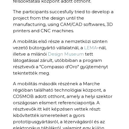
felsőoktatási központ adott otthont.
The participants succesfully tried to develop a
project from the design until the
manufacturing, using CAM/CAD softwares, 3D
printers and CNC machines.
A mobilitás első része a nemzetközi szinten
vezető bútorgyártó vállalatnál, a
LEMA
-nál,
illetve a milánói
Design Museum
tett
látogatással zárult, utóbbiban a program
résztvevői a "Compasso d'Oro" gyűjteményt
tekintették meg.
A mobilitás második részének a Marche
régióban található technológiai központ, a
COSMOB adott otthont, amely a helyi szektor
országosan elismert referenciapontja. A
résztvevők itt két képzésen vettek részt:
kibővítették ismereteiket a gyors
prototípusgyártásról, a lézervágásról és az
elektronikus táblákról, valamint egy külön