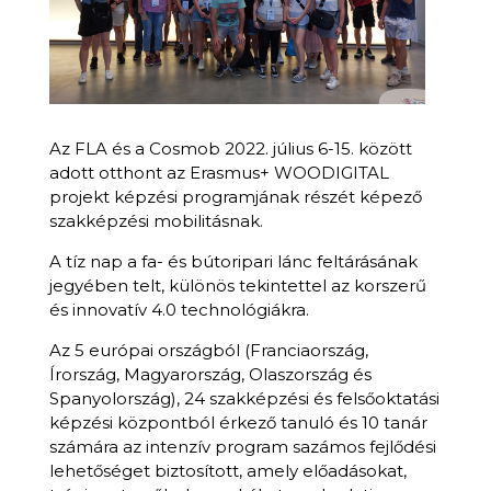
Az FLA és a Cosmob 2022. július 6-15. között
adott otthont az Erasmus+ WOODIGITAL
projekt képzési programjának részét képező
szakképzési mobilitásnak.
A tíz nap a fa- és bútoripari lánc feltárásának
jegyében telt, különös tekintettel az korszerű
és innovatív 4.0 technológiákra.
Az 5 európai országból (Franciaország,
Írország, Magyarország, Olaszország és
Spanyolország), 24 szakképzési és felsőoktatási
képzési központból érkező tanuló és 10 tanár
számára az intenzív program sazámos fejlődési
lehetőséget biztosított, amely előadásokat,