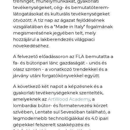
tréninget, műhelymunkákat, gyakorlati
tevékenységeket, cég- és bemutatóterem-
látogatásokat és kulturális tevékenységeket
ötvözött. A tíz nap az ágazat fejlődésének
vizsgálatában és a "Made in Italy" fogalmának
megismerésének jegyében telt, mely
hozzájárul a lakberendezés világpiaci
növekedéséhez.
A felvezető előadássoron az FLA bemutatta a
fa- és bútoripari lánc gazdaságát - uniós és
olasz szinten - a vonatkozó trendekkel és a
járvány utáni forgatókönyvekkel együtt.
A következő két napot a képzésnek és a
gyakorlati tevékenységeknek szentelték,
amelyeknek az
ArtWood Academy
, a
lombardiai bútor- és formatervezési körzet
szívében, Lentate sul Sevesóban található, a
legmodernebb technológiákkal és 4.0 ipari
gépekkel felszerelt szakképzési és