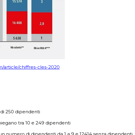
rticle/chiffres-cles-2020
 di 250 dipendenti
piegano tra 10 e 249 dipendenti
 un numero di dipendenti da 1 a 9 e 12414 senza dipendenti