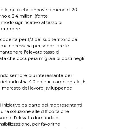
delle quali che annovera meno di 20
o a 2,4 milioni (fonte:
modo significativo al tasso di
e europee.
coperta per 1/3 del suo territorio da
rima necessaria per soddisfare le
mantenere l'elevato tasso di
cata che occuperà migliaia di posti negli
entando sempre più interessante per
ell’industria 4.0 ed etica ambientale. È
l mercato del lavoro, sviluppando
 iniziative da parte dei rappresentanti
 una soluzione alle difficoltà che
voro e l'elevata domanda di
nsibilizzazione, per favorirne