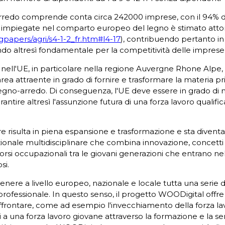
o-arredo comprende conta circa 242000 imprese, con il 94% 
 impiegate nel comparto europeo del legno è stimato attorn
papers/agri/s4-1-2_fr.htm#l4-17
), contribuendo pertanto in 
tando altresì fondamentale per la competitività delle impres
) nell'UE, in particolare nella regione Auvergne Rhone Alpe, 
area attraente in grado di fornire e trasformare la materia p
 legno-arredo. Di conseguenza, l'UE deve essere in grado di 
antire altresì l'assunzione futura di una forza lavoro qualifi
ettore risulta in piena espansione e trasformazione e sta div
onale multidisciplinare che combina innovazione, concetti d
i occupazionali tra le giovani generazioni che entrano ne
si.
nere a livello europeo, nazionale e locale tutta una serie di
 professionale. In questo senso, il progetto WOODigital offre
affrontare, come ad esempio l'invecchiamento della forza la
ti a una forza lavoro giovane attraverso la formazione e la se