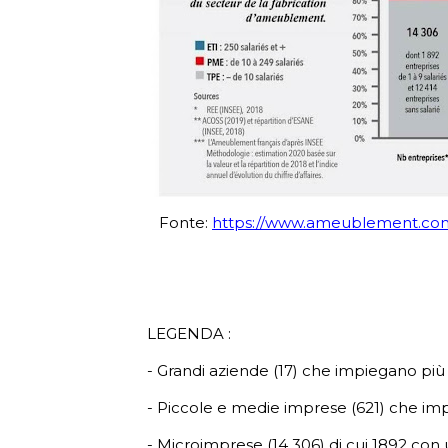
Fonte:
https://www.ameublement.com/a
LEGENDA :
- Grandi aziende (17) che impiegano più
- Piccole e medie imprese (621) che im
- Microimprese (14 306) di cui 1892 con