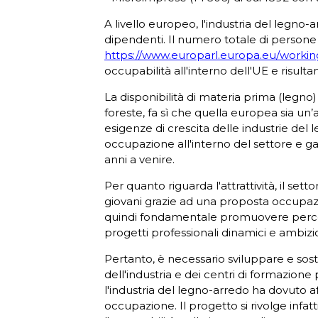
A livello europeo, l'industria del legn
dipendenti. Il numero totale di persone
https://www.europarl.europa.eu/working
occupabilità all'interno dell'UE e risul
La disponibilità di materia prima (legno
foreste, fa sì che quella europea sia un’
esigenze di crescita delle industrie del
occupazione all'interno del settore e gar
anni a venire.
Per quanto riguarda l'attrattività, il s
giovani grazie ad una proposta occupazi
quindi fondamentale promuovere percors
progetti professionali dinamici e ambizio
Pertanto, è necessario sviluppare e soste
dell'industria e dei centri di formazione
l'industria del legno-arredo ha dovuto 
occupazione. Il progetto si rivolge infat