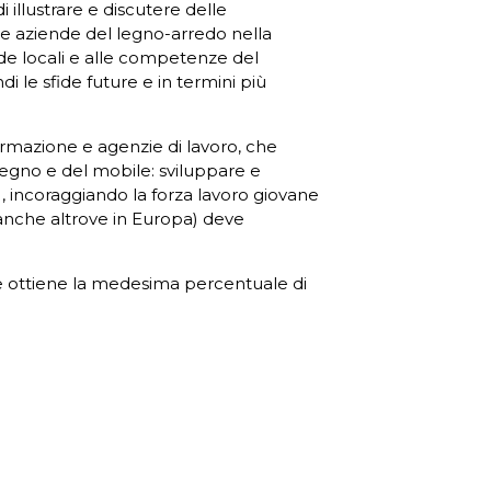
illustrare e discutere delle
lle aziende del legno-arredo nella
nde locali e alle competenze del
i le sfide future e in termini più
ormazione e agenzie di lavoro, che
legno e del mobile: sviluppare e
, incoraggiando la forza lavoro giovane
anche altrove in Europa) deve
i e ottiene la medesima percentuale di