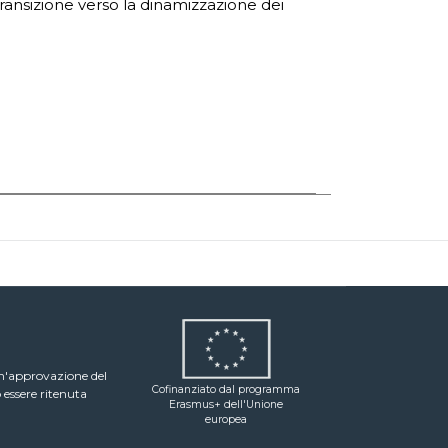
ransizione verso la dinamizzazione dei
un'approvazione del
Cofinanziato dal programma
 essere ritenuta
Erasmus+ dell'Unione
europea