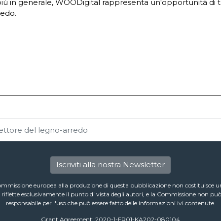
 più in generale, WOODigital rappresenta un'opportunità di t
redo.
ettore del legno-arredo
Iscriviti alla nostra Newsletter
Commissione europea alla produzione di questa pubblicazione non costituisce 
riflette esclusivamente il punto di vista degli autori, e la Commissione non può
responsabile per l'uso che può essere fatto delle informazioni ivi contenute.
Grant Agreement: 2020-1-FR01-KA202-080104